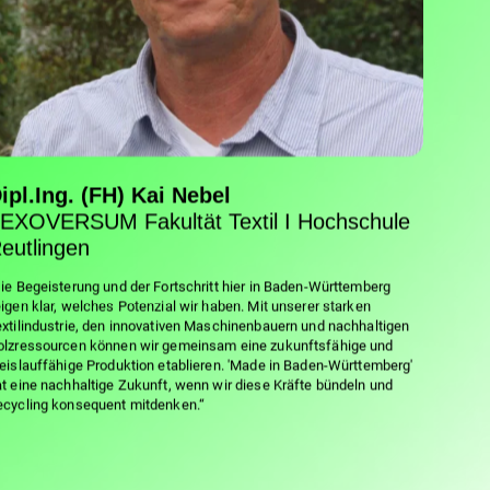
ipl.Ing. (FH) Kai Nebel
EXOVERSUM Fakultät Textil I Hochschule
eutlingen
ie Begeisterung und der Fortschritt hier in Baden-Württemberg
igen klar, welches Potenzial wir haben. Mit unserer starken
xtilindustrie, den innovativen Maschinenbauern und nachhaltigen
olzressourcen können wir gemeinsam eine zukunftsfähige und
eislauffähige Produktion etablieren. 'Made in Baden-Württemberg'
t eine nachhaltige Zukunft, wenn wir diese Kräfte bündeln und
ecycling konsequent mitdenken.“