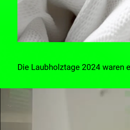
Die
Laubholztage 2024
waren ei