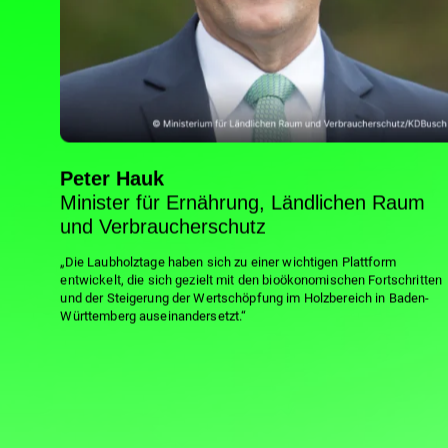
Peter Hauk
Minister für Ernährung, Ländlichen Raum
und Verbraucherschutz
„Die Laubholztage haben sich zu einer wichtigen Plattform
entwickelt, die sich gezielt mit den bioökonomischen Fortschritten
und der Steigerung der Wertschöpfung im Holzbereich in Baden-
Württemberg auseinandersetzt.“