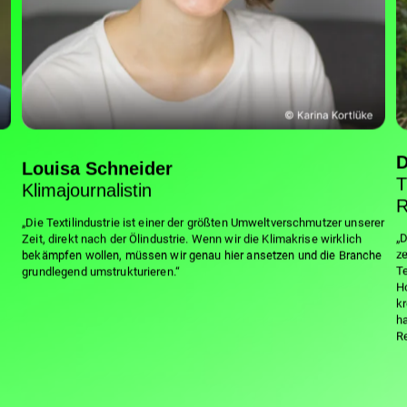
D
Louisa Schneider
T
Klimajournalistin
R
„Die Textilindustrie ist einer der größten Umweltverschmutzer unserer
„D
Zeit, direkt nach der Ölindustrie. Wenn wir die Klimakrise wirklich
ze
bekämpfen wollen, müssen wir genau hier ansetzen und die Branche
Te
grundlegend umstrukturieren.“
H
kr
ha
R