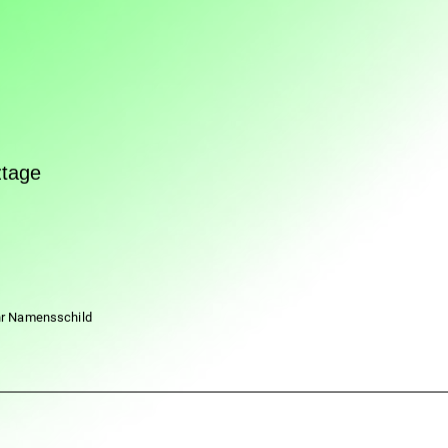
ztage
Ihr Namensschild